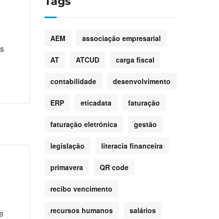
Tags
AEM
associação empresarial
as
AT
ATCUD
carga fiscal
contabilidade
desenvolvimento
ERP
eticadata
faturação
faturação eletrónica
gestão
legislação
literacia financeira
primavera
QR code
recibo vencimento
recursos humanos
salários
e