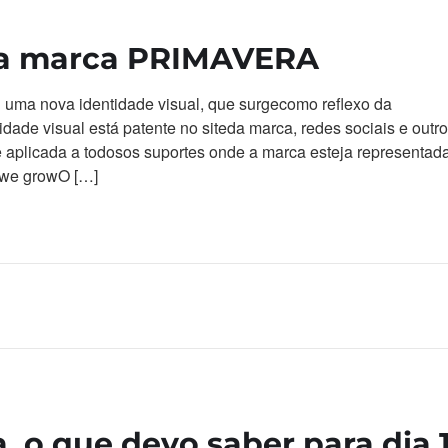
a marca PRIMAVERA
uma nova identidade visual, que surgecomo reflexo da
dade visual está patente no siteda marca, redes sociais e outr
aplicada a todosos suportes onde a marca esteja representada
 we growO […]
, o que devo saber para dia 