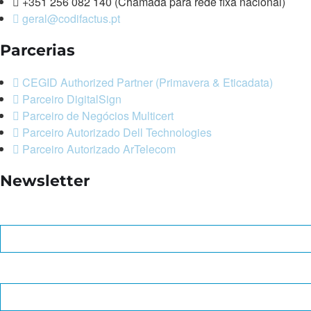
+351 256 082 140 (Chamada para rede fixa nacional)
geral@codifactus.pt
Parcerias
CEGID Authorized Partner (Primavera & Eticadata)
Parceiro DigitalSign
Parceiro de Negócios Multicert
Parceiro Autorizado Dell Technologies
Parceiro Autorizado ArTelecom
Newsletter
Nome *
Endereço de e-mail *