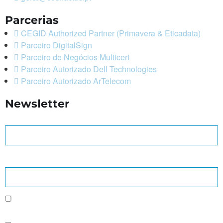
Parcerias
CEGID Authorized Partner (Primavera & Eticadata)
Parceiro DigitalSign
Parceiro de Negócios Multicert
Parceiro Autorizado Dell Technologies
Parceiro Autorizado ArTelecom
Newsletter
Nome *
Endereço de e-mail *
* Consinto que os dados recolhidos neste formulário sejam tratados pela
CODIFACTUS para efeitos de envio da Newsletter.