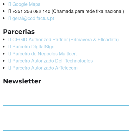
Google Maps
+351 256 082 140 (Chamada para rede fixa nacional)
geral@codifactus.pt
Parcerias
CEGID Authorized Partner (Primavera & Eticadata)
Parceiro DigitalSign
Parceiro de Negócios Multicert
Parceiro Autorizado Dell Technologies
Parceiro Autorizado ArTelecom
Newsletter
Nome *
Endereço de e-mail *