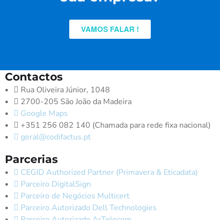
VAMOS FALAR !
Contactos
Rua Oliveira Júnior, 1048
2700-205 São João da Madeira
Google Maps
+351 256 082 140 (Chamada para rede fixa nacional)
geral@codifactus.pt
Parcerias
CEGID Authorized Partner (Primavera & Eticadata)
Parceiro DigitalSign
Parceiro de Negócios Multicert
Parceiro Autorizado Dell Technologies
Parceiro Autorizado ArTelecom