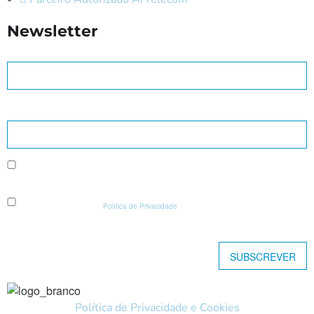
Newsletter
Nome *
Endereço de e-mail *
* Consinto que os dados recolhidos neste formulário sejam tratados pela
CODIFACTUS para efeitos de envio da Newsletter.
* Declaro que li e aceito a
Política de Privacidade
da CODIFACTUS.
*Campos de preenchimento obrigatório.
Política de Privacidade e Cookies