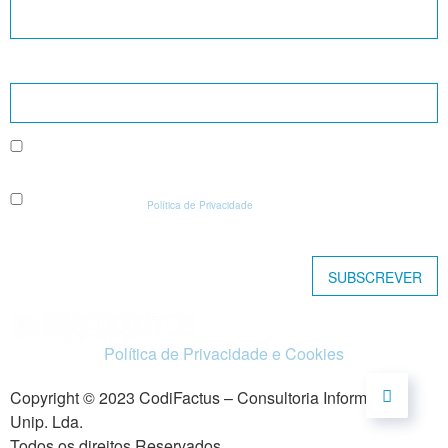
Endereço de e-mail *
* Consinto que os dados recolhidos neste formulário sejam tratados pela
CODIFACTUS para efeitos de envio da Newsletter.
* Declaro que li e aceito a
Política de Privacidade
da CODIFACTUS.
*Campos de preenchimento obrigatório.
Política de Privacidade e Cookies
Copyright © 2023 CodiFactus – Consultoria Informática,
Unip. Lda.
Todos os direitos Reservados.