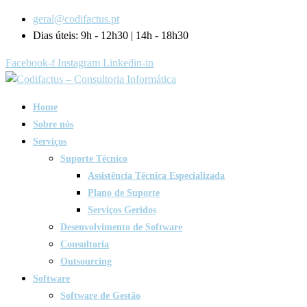
geral@codifactus.pt
Dias úteis: 9h - 12h30 | 14h - 18h30
Facebook-f
Instagram
Linkedin-in
Home
Sobre nós
Serviços
Suporte Técnico
Assistência Técnica Especializada
Plano de Suporte
Serviços Geridos
Desenvolvimento de Software
Consultoria
Outsourcing
Software
Software de Gestão